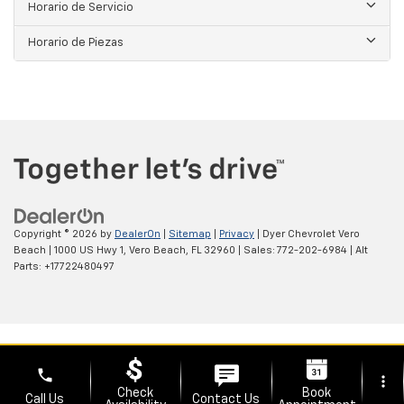
Horario de Servicio
Horario de Piezas
Copyright © 2026
by
DealerOn
|
Sitemap
|
Privacy
| Dyer Chevrolet Vero
Beach
|
1000 US Hwy 1,
Vero Beach,
FL
32960
| Sales:
772-202-6984
|
Alt
Parts: +17722480497
phone
more_vert
Check
Book
Call Us
Contact Us